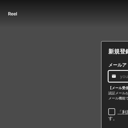
Reel
新規登
メールア
【メール受
認証メールが「n
メール機能
「利
す。